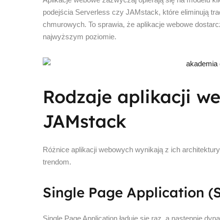
podejścia Serverless czy JAMstack, które eliminują t
chmurowych. To sprawia, że aplikacje webowe dostarcza
najwyższym poziomie.
Rodzaje aplikacji w
JAMstack
Różnice aplikacji webowych wynikają z ich architektur
trendom.
Single Page Application (
Single Page Application ładuje się raz, a następnie dyn