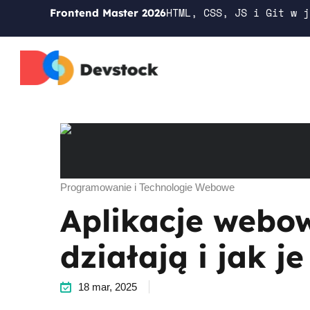
HTML, CSS, JS i Git w j
Frontend Master 2026
Programowanie i Technologie Webowe
Aplikacje webow
działają i jak j
18 mar, 2025