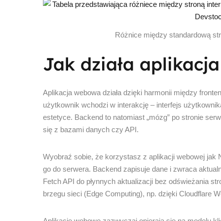
Różnice między standardową str
Jak działa aplikacj
Aplikacja webowa działa dzięki harmonii między front
użytkownik wchodzi w interakcję – interfejs użytkownika
estetyce. Backend to natomiast „mózg” po stronie serwe
się z bazami danych czy API.
Wyobraź sobie, że korzystasz z aplikacji webowej jak 
go do serwera. Backend zapisuje dane i zwraca aktual
Fetch API do płynnych aktualizacji bez odświeżania s
brzegu sieci (Edge Computing), np. dzięki Cloudflare Wo
Aplikacje webowe zazwyczaj opierają się na modelu kli