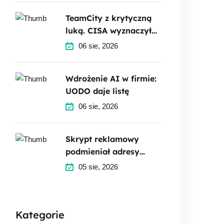
TeamCity z krytyczną
luką. CISA wyznaczyła
termin
06 sie, 2026
Wdrożenie AI w firmie:
UODO daje listę
06 sie, 2026
Skrypt reklamowy
podmieniał adresy
portfeli krypto
05 sie, 2026
Kategorie