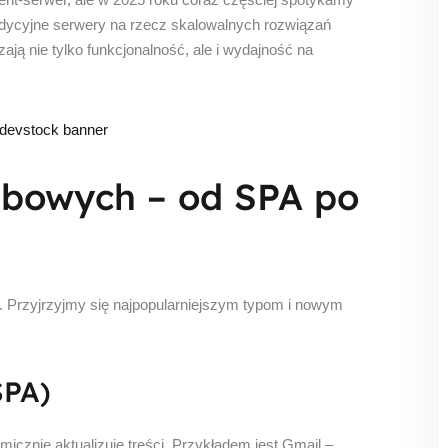
radycyjne serwery na rzecz skalowalnych rozwiązań
ją nie tylko funkcjonalność, ale i wydajność na
ebowych – od SPA po
y. Przyjrzyjmy się najpopularniejszym typom i nowym
SPA)
amicznie aktualizuje treści. Przykładem jest Gmail –