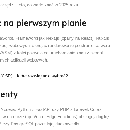
rzędzi – oto, co warto znać w 2025 roku.
ć na pierwszym planie
aScript. Frameworki jak Next.js (oparty na React), Nuxt.js
ikacji webowych, oferując renderowanie po stronie serwera
WASM) z kolei pozwala na uruchamianie kodu z niemal
nych aplikacji webowych.
 (CSR) – które rozwiązanie wybrać?
menty
p. Node.js, Python z FastAPI czy PHP z Laravel. Coraz
e w chmurze (np. Vercel Edge Functions) obsługują logikę
 czy PostgreSQL pozostają kluczowe dla