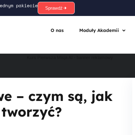
ednym pakiecie
Sprawdź
O nas
Moduły Akademii
Sign in
Sign up
Sign in
Don’t have an account?
Sign up
e – czym są, jak
e tworzyć?