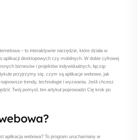
Lost your password?
Remember me
ternetowa – to interaktywne narzędzie, które działa w
do aplikacji desktopowych czy mobilnych. W dobie cyfrowej
Sign up
czesnych biznesów i projektów indywidualnych, łącząc
ykule przyjrzymy się, czym są aplikacje webowe, jak
Already have an account?
Sign in
c najnowsze trendy, technologie i wyzwania. Jeśli chcesz
ędzić Twój pomysł, ten artykuł poprowadzi Cię krok po
a webowa?
est aplikacja webowa? To program uruchamiany w