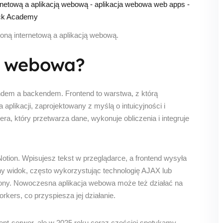
oną internetową a aplikacją webową.
a webowa?
endem a backendem. Frontend to warstwa, z którą
 aplikacji, zaprojektowany z myślą o intuicyjności i
ra, który przetwarza dane, wykonuje obliczenia i integruje
Notion. Wpisujesz tekst w przeglądarce, a frontend wysyła
ny widok, często wykorzystując technologię AJAX lub
trony. Nowoczesna aplikacja webowa może też działać na
rkers, co przyspiesza jej działanie.
ent-serwer, ale w 2025 roku coraz częściej spotykamy