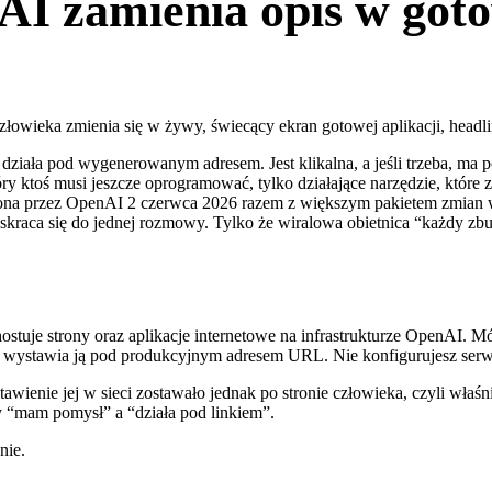
AI zamienia opis w goto
ca działa pod wygenerowanym adresem. Jest klikalna, a jeśli trzeba, m
ry ktoś musi jeszcze oprogramować, tylko działające narzędzie, które
miona przez OpenAI 2 czerwca 2026 razem z większym pakietem zmian w
eci skraca się do jednej rozmowy. Tylko że wiralowa obietnica “każdy
hostuje strony oraz aplikacje internetowe na infrastrukturze OpenAI. M
i i wystawia ją pod produkcyjnym adresem URL. Nie konfigurujesz serwe
awienie jej w sieci zostawało jednak po stronie człowieka, czyli właśni
 “mam pomysł” a “działa pod linkiem”.
nie.