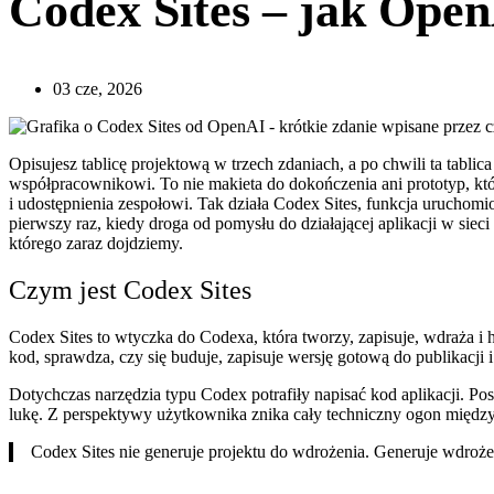
Codex Sites – jak Open
03 cze, 2026
Opisujesz tablicę projektową w trzech zdaniach, a po chwili ta tabli
współpracownikowi. To nie makieta do dokończenia ani prototyp, któ
i udostępnienia zespołowi. Tak działa Codex Sites, funkcja urucho
pierwszy raz, kiedy droga od pomysłu do działającej aplikacji w si
którego zaraz dojdziemy.
Czym jest Codex Sites
Codex Sites to wtyczka do Codexa, która tworzy, zapisuje, wdraża i 
kod, sprawdza, czy się buduje, zapisuje wersję gotową do publikacj
Dotychczas narzędzia typu Codex potrafiły napisać kod aplikacji. Post
lukę. Z perspektywy użytkownika znika cały techniczny ogon między
Codex Sites nie generuje projektu do wdrożenia. Generuje wdroże