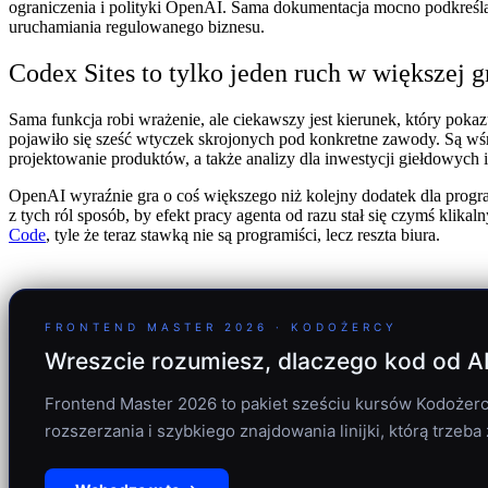
ograniczenia i polityki OpenAI. Sama dokumentacja mocno podkreśla,
uruchamiania regulowanego biznesu.
Codex Sites to tylko jeden ruch w większej 
Sama funkcja robi wrażenie, ale ciekawszy jest kierunek, który pok
pojawiło się sześć wtyczek skrojonych pod konkretne zawody. Są wśr
projektowanie produktów, a także analizy dla inwestycji giełdowych 
OpenAI wyraźnie gra o coś większego niż kolejny dodatek dla progra
z tych ról sposób, by efekt pracy agenta od razu stał się czymś klik
Code
, tyle że teraz stawką nie są programiści, lecz reszta biura.
FRONTEND MASTER 2026 · KODOŻERCY
Wreszcie rozumiesz, dlaczego kod od AI r
Frontend Master 2026 to pakiet sześciu kursów Kodożercó
rozszerzania i szybkiego znajdowania linijki, którą trzeba 