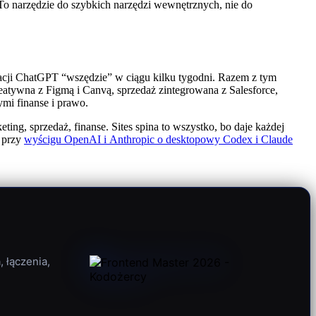
 To narzędzie do szybkich narzędzi wewnętrznych, nie do
ikacji ChatGPT “wszędzie” w ciągu kilku tygodni. Razem z tym
eatywna z Figmą i Canvą, sprzedaż zintegrowana z Salesforce,
ymi finanse i prawo.
ng, sprzedaż, finanse. Sites spina to wszystko, bo daje każdej
y przy
wyścigu OpenAI i Anthropic o desktopowy Codex i Claude
 łączenia,