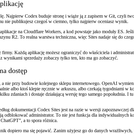
plikację
olę. Najpierw Codex buduje stronę i wiąże ją z zapisem w Git, czyli t
u nie publikujesz czegoś w ciemno, tylko najpierw oceniasz wynik.
aplikacje na Cloudflare Workers, a kod powstaje jako moduły ES. Jeśli a
zynu R2. To realna warstwa techniczna, więc Sites nadaje się do czeg
 firmy. Każdą aplikację możesz ograniczyć do właściciela i administra
z wynikami sprzedaży zobaczy tylko ten, kto ma go zobaczyć.
ma dostęp
, a nie przy budowie kolejnego sklepu internetowego. OpenAI wymienia
alnie albo ktoś klepie ręcznie w arkuszu, albo czekają tygodniami w ko
lku zdaniach i dostaje działającą wersję tego samego popołudnia. I tu 
ług dokumentacji Codex Sites jest na razie w wersji zapoznawczej dl
 ją odblokować administrator. To nie jest funkcja dla indywidualnych
 ChatGPT”, a to spora różnica.
cennik dopiero ma się pojawić. Zanim użyjesz go do danych wrażliwych