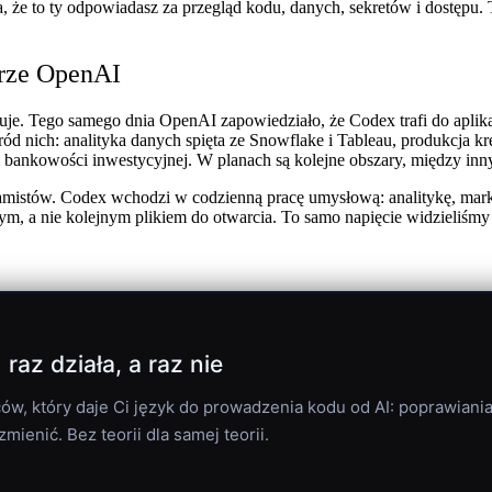
 że to ty odpowiadasz za przegląd kodu, danych, sekretów i dostępu.
grze OpenAI
azuje. Tego samego dnia OpenAI zapowiedziało, że Codex trafi do apl
ód nich: analityka danych spięta ze Snowflake i Tableau, produkcja kr
i bankowości inwestycyjnej. W planach są kolejne obszary, między inn
mistów. Codex wchodzi w codzienną pracę umysłową: analitykę, marketi
alnym, a nie kolejnym plikiem do otwarcia. To samo napięcie widzieliśm
az działa, a raz nie
w, który daje Ci język do prowadzenia kodu od AI: poprawiania,
zmienić. Bez teorii dla samej teorii.