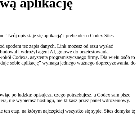
wą aplikację
a pod spodem też zapis danych. Link możesz od razu wysłać
 zbudował i wdrożył agent AI, gotowe do przetestowania
okół Codexa, asystenta programistycznego firmy. Dla wielu osób to
 zbuduje sobie aplikację” wymaga jednego ważnego doprecyzowania, do
ówiąc po ludzku: opisujesz, czego potrzebujesz, a Codex sam pisze
ra, nie wybierasz hostingu, nie klikasz przez panel wdrożeniowy.
e ten etap, na którym najczęściej wszystko się sypie. Sites domyka tę