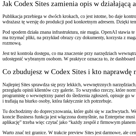
Jak Codex Sites zamienia opis w działającą a
Publikacja przebiega w dwóch krokach, co jest istotne, bo daje kontr
wdrażasz tę wersję do produkcji pod konkretnym adresem. Dzięki tem
Pod spodem działa znana infrastruktura, nie magia. OpenAI stawia te 
ma trzymać pliki, na przykład obrazy czy dokumenty, korzysta z maga
rozmową.
Jest też kontrola dostępu, co ma znaczenie przy narzędziach wewnątrz
udostępnić wybranym osobom. W praktyce oznacza to, że dashboard 
Co zbudujesz w Codex Sites i kto naprawdę 
Najlepiej Sites sprawdza się przy lekkich, wewnętrznych narzędziach
przeglądu opinii klientów czy galerie. To wszystko rzeczy, które norm
programistę o wewnętrzny panel do śledzenia zgłoszeń, opisuje go w ki
i trafiają na biurko osoby, która faktycznie ich potrzebuje.
Tu dochodzimy do doprecyzowania, które gubi się w zachwytach. Wed
koncie Business funkcja jest włączona domyślnie, na Enterprise musi
aplikację” trzeba więc czytać jako “każdy zespół z firmowym planem
Warto znać też granice. W trakcie preview Sites jest darmowe, ale 