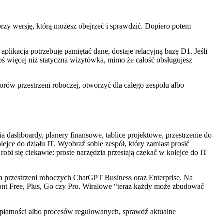
worzy wersję, którą możesz obejrzeć i sprawdzić. Dopiero potem
plikacja potrzebuje pamiętać dane, dostaje relacyjną bazę D1. Jeśli
oś więcej niż statyczna wizytówka, mimo że całość obsługujesz
torów przestrzeni roboczej, otworzyć dla całego zespołu albo
 dashboardy, planery finansowe, tablice projektowe, przestrzenie do
lejce do działu IT. Wyobraź sobie zespół, który zamiast prosić
robi się ciekawie: proste narzędzia przestają czekać w kolejce do IT
a przestrzeni roboczych ChatGPT Business oraz Enterprise. Na
 kont Free, Plus, Go czy Pro. Wiralowe “teraz każdy może zbudować
, płatności albo procesów regulowanych, sprawdź aktualne